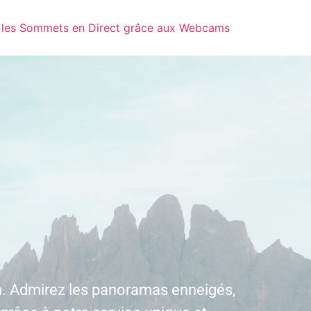
z les Sommets en Direct grâce aux Webcams
n. Admirez les panoramas enneigés,