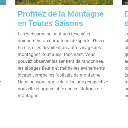
Profitez de la Montagne
en Toutes Saisons
Les webcams ne sont pas réservées
L
uniquement aux amateurs de sports d'hiver.
s
En été, elles dévoilent un autre visage des
p
montagnes, tout aussi fascinant. Vous
q
pouvez observer les sentiers de randonnée,
e
les alpages fleuris et même les événements
t
locaux comme les festivals de montagne.
E
e
Nous pensons que cela offre une perspective
t
nouvelle et appréciable sur les stations de
n
montagne.
n