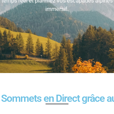
 temps réel et planifiez vos escapades alpines 
immersif.
s Sommets en Direct grâce