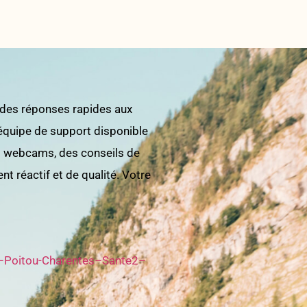
 des réponses rapides aux
 équipe de support disponible
os webcams, des conseils de
 réactif et de qualité. Votre
–Poitou-Charentes–Sante2–